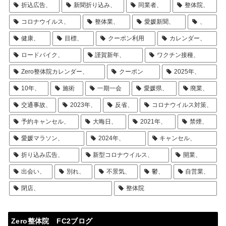
折込広告、
新聞折り込み、
同業者、
整体院、
コロナウイルス、
整体業、
愛媛新聞、
、
健康、
目標、
クーポン利用
カレンダー、
ロードバイク、
謹賀新年、
ワクチン接種、
Zero整体院カレンダー、
クーポン
2025年、
10年、
施術
一期一会
愛媛県、
廃業、
交通事故、
2023年、
反省、
コロナウイルス対策、
予約キャンセル、
大晦日、
2021年、
禁煙、
愛媛マラソン、
2024年、
キャンセル、
折り込み広告、
新型コロナウイルス、
開業、
出会い、
別れ、
不景気、
鬱、
自営業、
閉店、
整体院
Zero整体院 FC2ブログ