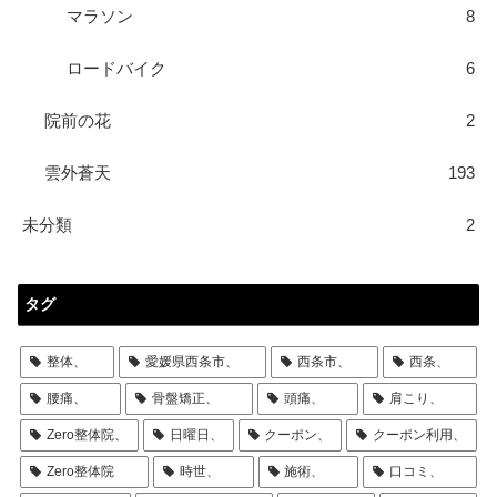
マラソン
8
ロードバイク
6
院前の花
2
雲外蒼天
193
未分類
2
タグ
整体、
愛媛県西条市、
西条市、
西条、
腰痛、
骨盤矯正、
頭痛、
肩こり、
Zero整体院、
日曜日、
クーポン、
クーポン利用、
Zero整体院
時世、
施術、
口コミ、