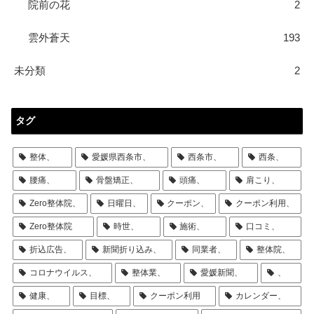
院前の花
2
雲外蒼天
193
未分類
2
タグ
整体、
愛媛県西条市、
西条市、
西条、
腰痛、
骨盤矯正、
頭痛、
肩こり、
Zero整体院、
日曜日、
クーポン、
クーポン利用、
Zero整体院
時世、
施術、
口コミ、
折込広告、
新聞折り込み、
同業者、
整体院、
コロナウイルス、
整体業、
愛媛新聞、
、
健康、
目標、
クーポン利用
カレンダー、