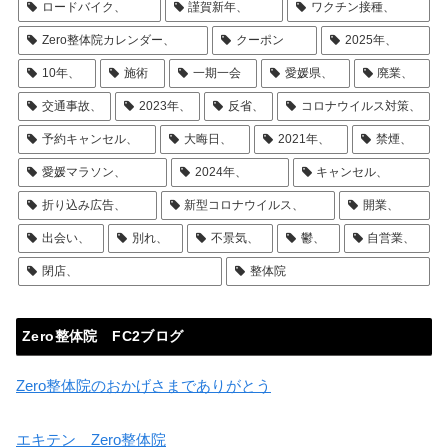
ロードバイク、
謹賀新年、
ワクチン接種、
Zero整体院カレンダー、
クーポン
2025年、
10年、
施術
一期一会
愛媛県、
廃業、
交通事故、
2023年、
反省、
コロナウイルス対策、
予約キャンセル、
大晦日、
2021年、
禁煙、
愛媛マラソン、
2024年、
キャンセル、
折り込み広告、
新型コロナウイルス、
開業、
出会い、
別れ、
不景気、
鬱、
自営業、
閉店、
整体院
Zero整体院 FC2ブログ
Zero整体院のおかげさまでありがとう
エキテン Zero整体院