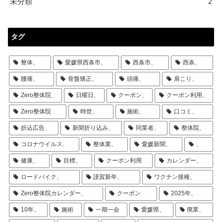
未分類
2
タグ
整体、
愛媛県西条市、
西条市、
西条、
腰痛、
骨盤矯正、
頭痛、
肩こり、
Zero整体院、
日曜日、
クーポン、
クーポン利用、
Zero整体院
時世、
施術、
口コミ、
折込広告、
新聞折り込み、
同業者、
整体院、
コロナウイルス、
整体業、
愛媛新聞、
、
健康、
目標、
クーポン利用
カレンダー、
ロードバイク、
謹賀新年、
ワクチン接種、
Zero整体院カレンダー、
クーポン
2025年、
10年、
施術
一期一会
愛媛県、
廃業、