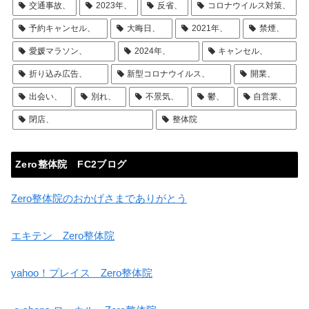
交通事故、
2023年、
反省、
コロナウイルス対策、
予約キャンセル、
大晦日、
2021年、
禁煙、
愛媛マラソン、
2024年、
キャンセル、
折り込み広告、
新型コロナウイルス、
開業、
出会い、
別れ、
不景気、
鬱、
自営業、
閉店、
整体院
Zero整体院 FC2ブログ
Zero整体院のおかげさまでありがとう
エキテン Zero整体院
yahoo！プレイス Zero整体院