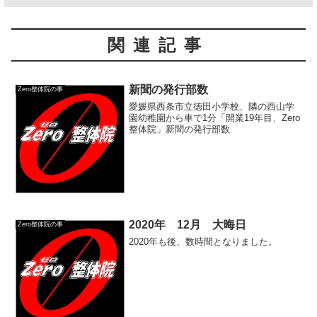
関連記事
新聞の発行部数
Zero整体院の事
愛媛県西条市立徳田小学校、隣の西山学
園幼稚園から車で1分「開業19年目、Zero
整体院」新聞の発行部数
2020年 12月 大晦日
Zero整体院の事
2020年も後、数時間となりました。