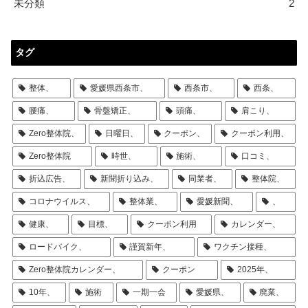
未分類
2
タグ
整体、
愛媛県西条市、
西条市、
西条、
腰痛、
骨盤矯正、
頭痛、
肩こり、
Zero整体院、
日曜日、
クーポン、
クーポン利用、
Zero整体院
時世、
施術、
口コミ、
折込広告、
新聞折り込み、
同業者、
整体院、
コロナウイルス、
整体業、
愛媛新聞、
、
健康、
目標、
クーポン利用
カレンダー、
ロードバイク、
謹賀新年、
ワクチン接種、
Zero整体院カレンダー、
クーポン
2025年、
10年、
施術
一期一会
愛媛県、
廃業、