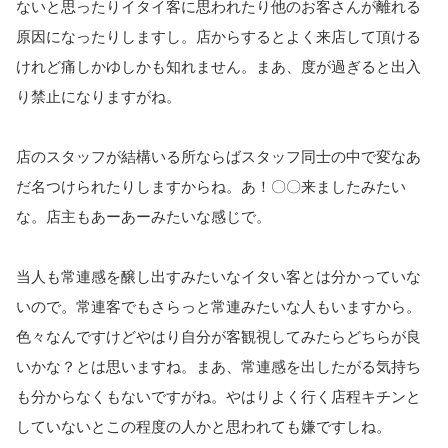
ないと思ったりイタイ客に思われたり他のお客さんが離れる
原因になったりしますし。店からするとよく来店して頂ける
けれど痛しかゆしかも知れません。まあ、度が過ぎると出入
り禁止になりますがね。
店のスタッフが結構いる所ならばスタッフ同士の中で変なあ
だ名つ
けられたりしますからね。あ！〇〇来ましたみたい
な。
店主もあーあーみたいな感じで。
当人も常連感を醸し出すみたいなイタい客とは分かっていな
いので
。常連客でもさらっと常連みたいな人もいますから。
色々なんですけどやはり自分が客観視してみたらどちらが良
いかな
？とは思いますね。まあ、
常連感を出したがる気持ち
も分からなくもないですがね。やはりよく行く店程キチンと
していないとこの程度の人かと思われても嫌ですしね。