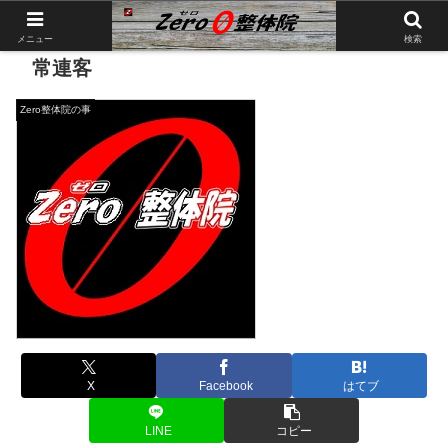
メニュー
検索
常連客
Zero整体院の事
X
Facebook
はてブ
LINE
コピー