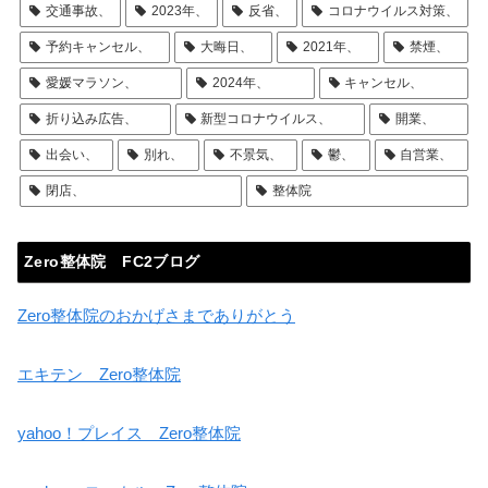
交通事故、
2023年、
反省、
コロナウイルス対策、
予約キャンセル、
大晦日、
2021年、
禁煙、
愛媛マラソン、
2024年、
キャンセル、
折り込み広告、
新型コロナウイルス、
開業、
出会い、
別れ、
不景気、
鬱、
自営業、
閉店、
整体院
Zero整体院 FC2ブログ
Zero整体院のおかげさまでありがとう
エキテン Zero整体院
yahoo！プレイス Zero整体院