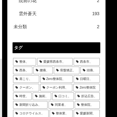
院前の花
2
雲外蒼天
193
未分類
2
タグ
整体、
愛媛県西条市、
西条市、
西条、
腰痛、
骨盤矯正、
頭痛、
肩こり、
Zero整体院、
日曜日、
クーポン、
クーポン利用、
Zero整体院
時世、
施術、
口コミ、
折込広告、
新聞折り込み、
同業者、
整体院、
コロナウイルス、
整体業、
愛媛新聞、