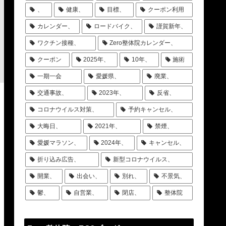
、
健康、
目標、
クーポン利用
カレンダー、
ロードバイク、
謹賀新年、
ワクチン接種、
Zero整体院カレンダー、
クーポン
2025年、
10年、
施術
一期一会
愛媛県、
廃業、
交通事故、
2023年、
反省、
コロナウイルス対策、
予約キャンセル、
大晦日、
2021年、
禁煙、
愛媛マラソン、
2024年、
キャンセル、
折り込み広告、
新型コロナウイルス、
開業、
出会い、
別れ、
不景気、
鬱、
自営業、
閉店、
整体院