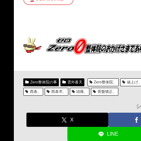
Zero整体院の事
雲外蒼天
Zero整体院、
値上げ
西条、
西条市、
頭痛、
骨盤矯正、
X
LINE