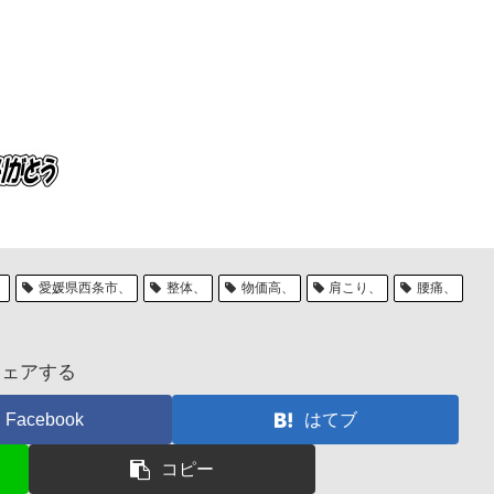
、
愛媛県西条市、
整体、
物価高、
肩こり、
腰痛、
シェアする
Facebook
はてブ
コピー