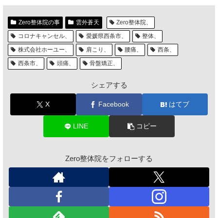
Zero整体院の事
雲外蒼天
Zero整体院、
コロナキャンセル、
愛媛県西条市、
整体、
株式会社ホーユー、
肩こり、
腰痛、
西条、
西条市、
頭痛、
骨盤矯正、
シェアする
X
Facebook
はてブ
LINE
コピー
Zero整体院をフォローする