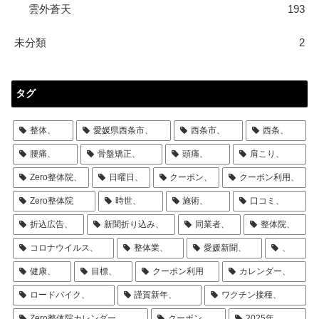
雲外蒼天
193
未分類
2
タグ
整体、
愛媛県西条市、
西条市、
西条、
腰痛、
骨盤矯正、
頭痛、
肩こり、
Zero整体院、
日曜日、
クーポン、
クーポン利用、
Zero整体院
時世、
施術、
口コミ、
折込広告、
新聞折り込み、
同業者、
整体院、
コロナウイルス、
整体業、
愛媛新聞、
、
健康、
目標、
クーポン利用
カレンダー、
ロードバイク、
謹賀新年、
ワクチン接種、
Zero整体院カレンダー、
クーポン
2025年、