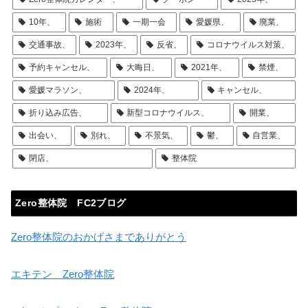
10年、
施術
一期一会
愛媛県、
廃業、
交通事故、
2023年、
反省、
コロナウイルス対策、
予約キャンセル、
大晦日、
2021年、
禁煙、
愛媛マラソン、
2024年、
キャンセル、
折り込み広告、
新型コロナウイルス、
開業、
出会い、
別れ、
不景気、
鬱、
自営業、
閉店、
整体院
Zero整体院 FC2ブログ
Zero整体院のおかげさまでありがとう
エキテン Zero整体院