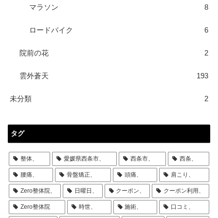
マラソン
8
ロードバイク
6
院前の花
2
雲外蒼天
193
未分類
2
タグ
整体、
愛媛県西条市、
西条市、
西条、
腰痛、
骨盤矯正、
頭痛、
肩こり、
Zero整体院、
日曜日、
クーポン、
クーポン利用、
Zero整体院
時世、
施術、
口コミ、