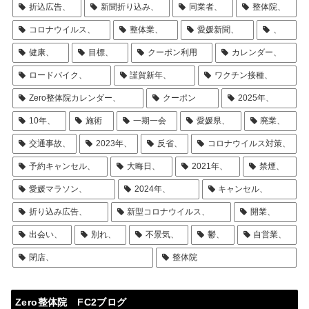
折込広告、
新聞折り込み、
同業者、
整体院、
コロナウイルス、
整体業、
愛媛新聞、
、
健康、
目標、
クーポン利用
カレンダー、
ロードバイク、
謹賀新年、
ワクチン接種、
Zero整体院カレンダー、
クーポン
2025年、
10年、
施術
一期一会
愛媛県、
廃業、
交通事故、
2023年、
反省、
コロナウイルス対策、
予約キャンセル、
大晦日、
2021年、
禁煙、
愛媛マラソン、
2024年、
キャンセル、
折り込み広告、
新型コロナウイルス、
開業、
出会い、
別れ、
不景気、
鬱、
自営業、
閉店、
整体院
Zero整体院 FC2ブログ