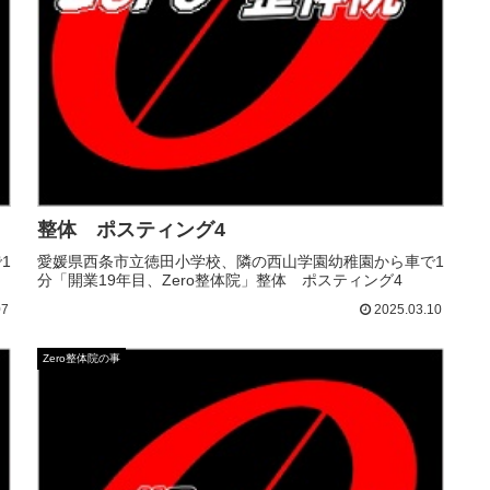
整体 ポスティング4
1
愛媛県西条市立徳田小学校、隣の西山学園幼稚園から車で1
分「開業19年目、Zero整体院」整体 ポスティング4
07
2025.03.10
Zero整体院の事