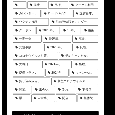
、
健康、
目標、
クーポン利用
カレンダー、
ロードバイク、
謹賀新年、
ワクチン接種、
Zero整体院カレンダー、
クーポン
2025年、
10年、
施術
一期一会
愛媛県、
廃業、
交通事故、
2023年、
反省、
コロナウイルス対策、
予約キャンセル、
大晦日、
2021年、
禁煙、
愛媛マラソン、
2024年、
キャンセル、
折り込み広告、
新型コロナウイルス、
開業、
出会い、
別れ、
不景気、
鬱、
自営業、
閉店、
整体院