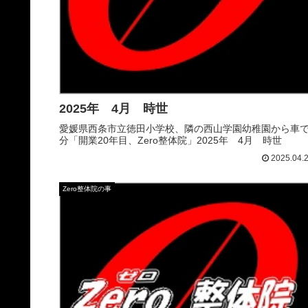
2025年 4月 時世
愛媛県西条市立徳田小学校、隣の西山学園幼稚園から車で
分「開業20年目、Zero整体院」2025年 4月 時世
2025.04.
Zero整体院の事