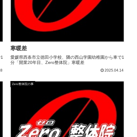
寒暖差
1
愛媛県西条市立徳田小学校、隣の西山学園幼稚園から車で1
分「開業20年目、Zero整体院」寒暖差
28
2025.04.14
Zero整体院の事