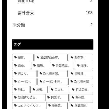
院前の花
2
雲外蒼天
193
未分類
2
タグ
整体、
愛媛県西条市、
西条市、
西条、
腰痛、
骨盤矯正、
頭痛、
肩こり、
Zero整体院、
日曜日、
クーポン、
クーポン利用、
Zero整体院
時世、
施術、
口コミ、
折込広告、
新聞折り込み、
同業者、
整体院、
コロナウイルス、
整体業、
愛媛新聞、