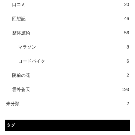
口コミ
20
回想記
46
整体施術
56
マラソン
8
ロードバイク
6
院前の花
2
雲外蒼天
193
未分類
2
タグ