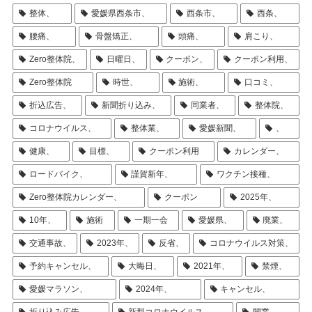
整体、
愛媛県西条市、
西条市、
西条、
腰痛、
骨盤矯正、
頭痛、
肩こり、
Zero整体院、
日曜日、
クーポン、
クーポン利用、
Zero整体院
時世、
施術、
口コミ、
折込広告、
新聞折り込み、
同業者、
整体院、
コロナウイルス、
整体業、
愛媛新聞、
、
健康、
目標、
クーポン利用
カレンダー、
ロードバイク、
謹賀新年、
ワクチン接種、
Zero整体院カレンダー、
クーポン
2025年、
10年、
施術
一期一会
愛媛県、
廃業、
交通事故、
2023年、
反省、
コロナウイルス対策、
予約キャンセル、
大晦日、
2021年、
禁煙、
愛媛マラソン、
2024年、
キャンセル、
折り込み広告、
新型コロナウイルス、
開業、