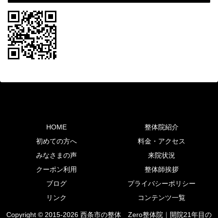
HOME
整体院紹介
初めての方へ
料金・アクセス
みなさまの声
来院状況
クーポン利用
整体師挨拶
ブログ
プライバシーポリシー
リンク
コンテンツ一覧
Copyright © 2015-2026 西条市の整体 Zero整体院｜開院21年目の