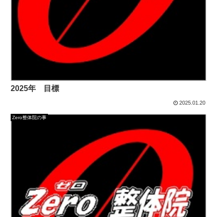
2025年 目標
2025.01.20
Zero整体院の事