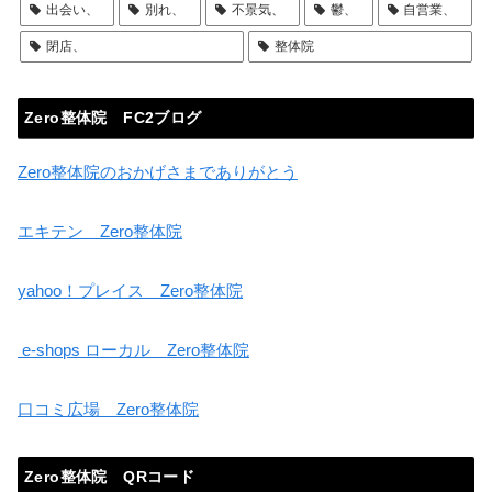
出会い、
別れ、
不景気、
鬱、
自営業、
閉店、
整体院
Zero整体院 FC2ブログ
Zero整体院のおかげさまでありがとう
エキテン Zero整体院
yahoo！プレイス Zero整体院
e-shops ローカル Zero整体院
口コミ広場 Zero整体院
Zero整体院 QRコード