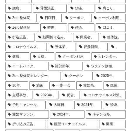
腰痛、
骨盤矯正、
頭痛、
肩こり、
Zero整体院、
日曜日、
クーポン、
クーポン利用、
Zero整体院
時世、
施術、
口コミ、
折込広告、
新聞折り込み、
同業者、
整体院、
コロナウイルス、
整体業、
愛媛新聞、
、
健康、
目標、
クーポン利用
カレンダー、
ロードバイク、
謹賀新年、
ワクチン接種、
Zero整体院カレンダー、
クーポン
2025年、
10年、
施術
一期一会
愛媛県、
廃業、
交通事故、
2023年、
反省、
コロナウイルス対策、
予約キャンセル、
大晦日、
2021年、
禁煙、
愛媛マラソン、
2024年、
キャンセル、
折り込み広告、
新型コロナウイルス、
開業、