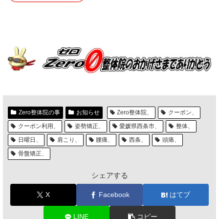
Zero整体院の事
お知らせ
Zero整体院、
クーポン、
クーポン利用、
姿勢矯正、
愛媛県西条市、
整体、
日曜日、
肩こり、
腰痛、
西条、
頭痛、
骨盤矯正、
シェアする
X
Facebook
はてブ
LINE
コピー