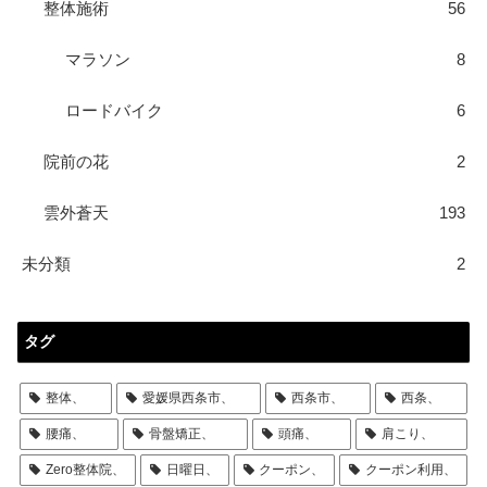
整体施術
56
マラソン
8
ロードバイク
6
院前の花
2
雲外蒼天
193
未分類
2
タグ
整体、
愛媛県西条市、
西条市、
西条、
腰痛、
骨盤矯正、
頭痛、
肩こり、
Zero整体院、
日曜日、
クーポン、
クーポン利用、