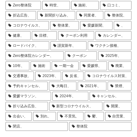
Zero整体院
時世、
施術、
口コミ、
折込広告、
新聞折り込み、
同業者、
整体院、
コロナウイルス、
整体業、
愛媛新聞、
、
健康、
目標、
クーポン利用
カレンダー、
ロードバイク、
謹賀新年、
ワクチン接種、
Zero整体院カレンダー、
クーポン
2025年、
10年、
施術
一期一会
愛媛県、
廃業、
交通事故、
2023年、
反省、
コロナウイルス対策、
予約キャンセル、
大晦日、
2021年、
禁煙、
愛媛マラソン、
2024年、
キャンセル、
折り込み広告、
新型コロナウイルス、
開業、
出会い、
別れ、
不景気、
鬱、
自営業、
閉店、
整体院