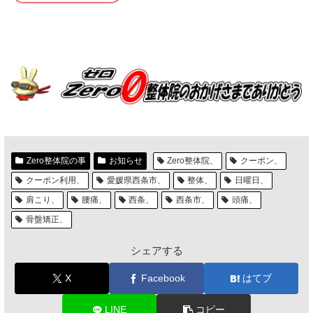
Zero整体院の事
お知らせ
Zero整体院、
クーポン、
クーポン利用、
愛媛県西条市、
整体、
日曜日、
肩こり、
腰痛、
西条、
西条市、
頭痛、
骨盤矯正、
シェアする
X
Facebook
はてブ
LINE
コピー