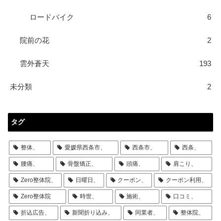
ロードバイク
6
院前の花
2
雲外蒼天
193
未分類
2
タグ
整体、
愛媛県西条市、
西条市、
西条、
腰痛、
骨盤矯正、
頭痛、
肩こり、
Zero整体院、
日曜日、
クーポン、
クーポン利用、
Zero整体院
時世、
施術、
口コミ、
折込広告、
新聞折り込み、
同業者、
整体院、