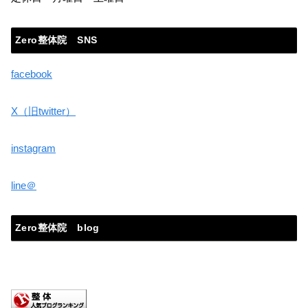
Zero整体院 SNS
facebook
X（旧twitter）
instagram
line＠
Zero整体院 blog