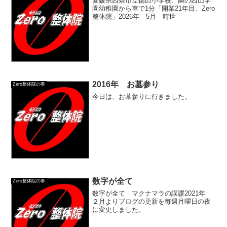
愛媛県西条市立徳田小学校、隣の西山学
園幼稚園から車で1分「開業21年目、Zero
整体院」2026年 5月 時世
2016年 お墓参り
Zero整体院の事
今日は、お墓参りに行きました。
数字が全て
Zero整体院の事
数字が全て マクナマラの誤謬2021年
２月よりブログの更新を毎週月曜日の夜
に変更しました。