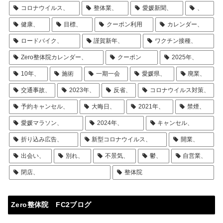
コロナウイルス、
整体業、
愛媛新聞、
、
健康、
目標、
クーポン利用
カレンダー、
ロードバイク、
謹賀新年、
ワクチン接種、
Zero整体院カレンダー、
クーポン
2025年、
10年、
施術
一期一会
愛媛県、
廃業、
交通事故、
2023年、
反省、
コロナウイルス対策、
予約キャンセル、
大晦日、
2021年、
禁煙、
愛媛マラソン、
2024年、
キャンセル、
折り込み広告、
新型コロナウイルス、
開業、
出会い、
別れ、
不景気、
鬱、
自営業、
閉店、
整体院
Zero整体院 FC2ブログ