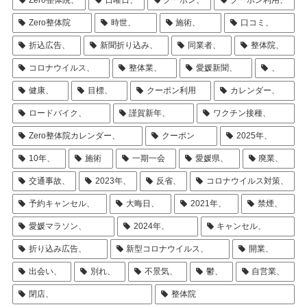
Zero整体院、
日曜日、
クーポン、
クーポン利用、
Zero整体院
時世、
施術、
口コミ、
折込広告、
新聞折り込み、
同業者、
整体院、
コロナウイルス、
整体業、
愛媛新聞、
、
健康、
目標、
クーポン利用
カレンダー、
ロードバイク、
謹賀新年、
ワクチン接種、
Zero整体院カレンダー、
クーポン
2025年、
10年、
施術
一期一会
愛媛県、
廃業、
交通事故、
2023年、
反省、
コロナウイルス対策、
予約キャンセル、
大晦日、
2021年、
禁煙、
愛媛マラソン、
2024年、
キャンセル、
折り込み広告、
新型コロナウイルス、
開業、
出会い、
別れ、
不景気、
鬱、
自営業、
閉店、
整体院