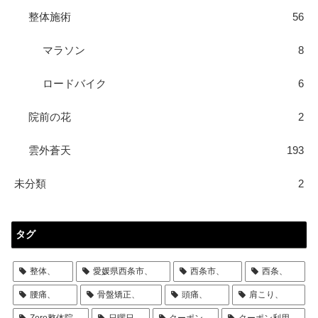
整体施術
56
マラソン
8
ロードバイク
6
院前の花
2
雲外蒼天
193
未分類
2
タグ
整体、
愛媛県西条市、
西条市、
西条、
腰痛、
骨盤矯正、
頭痛、
肩こり、