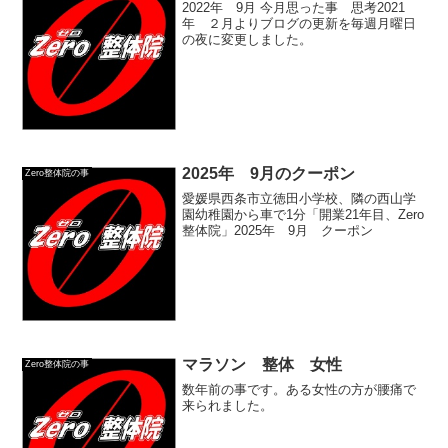
2022年 9月 今月思った事 思考2021
年 ２月よりブログの更新を毎週月曜日
の夜に変更しました。
2025年 9月のクーポン
Zero整体院の事
愛媛県西条市立徳田小学校、隣の西山学
園幼稚園から車で1分「開業21年目、Zero
整体院」2025年 9月 クーポン
マラソン 整体 女性
Zero整体院の事
数年前の事です。ある女性の方が腰痛で
来られました。