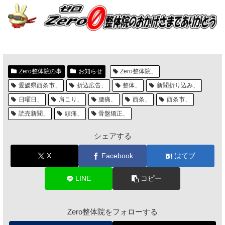
Zero整体院の事
お知らせ
Zero整体院、
愛媛県西条市、
折込広告、
整体、
新聞折り込み、
日曜日、
肩こり、
腰痛、
西条、
西条市、
読売新聞、
頭痛、
骨盤矯正、
シェアする
X
Facebook
はてブ
LINE
コピー
Zero整体院をフォローする