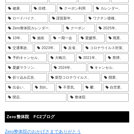
健康、
目標、
クーポン利用
カレンダー、
ロードバイク、
謹賀新年、
ワクチン接種、
Zero整体院カレンダー、
クーポン
2025年、
10年、
施術
一期一会
愛媛県、
廃業、
交通事故、
2023年、
反省、
コロナウイルス対策、
予約キャンセル、
大晦日、
2021年、
禁煙、
愛媛マラソン、
2024年、
キャンセル、
折り込み広告、
新型コロナウイルス、
開業、
出会い、
別れ、
不景気、
鬱、
自営業、
閉店、
整体院
Zero整体院 FC2ブログ
Zero整体院のおかげさまでありがとう