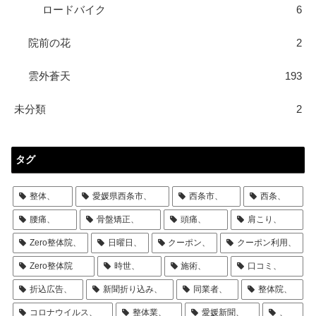
ロードバイク
6
院前の花
2
雲外蒼天
193
未分類
2
タグ
整体、
愛媛県西条市、
西条市、
西条、
腰痛、
骨盤矯正、
頭痛、
肩こり、
Zero整体院、
日曜日、
クーポン、
クーポン利用、
Zero整体院
時世、
施術、
口コミ、
折込広告、
新聞折り込み、
同業者、
整体院、
コロナウイルス、
整体業、
愛媛新聞、
、