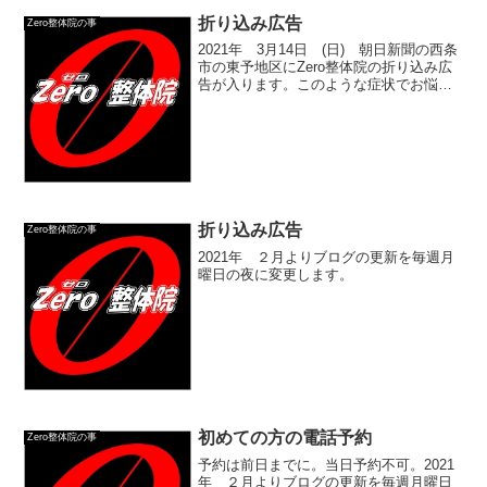
折り込み広告
Zero整体院の事
2021年 3月14日 (日) 朝日新聞の西条
市の東予地区にZero整体院の折り込み広
告が入ります。このような症状でお悩み
の方。頭痛・肩こり・むちうち・冷え
性・五十肩・各種神経痛・めまい・腰
痛・慢性疲労・膝痛不眠症・便秘・手足
のしびれ・・骨盤矯正・ねんざ・首・背
中の痛み・自律神経失調症・歪み・姿勢
矯正・眼精疲労・Ｏ脚等
折り込み広告
Zero整体院の事
2021年 ２月よりブログの更新を毎週月
曜日の夜に変更します。
初めての方の電話予約
Zero整体院の事
予約は前日までに。当日予約不可。2021
年 ２月よりブログの更新を毎週月曜日