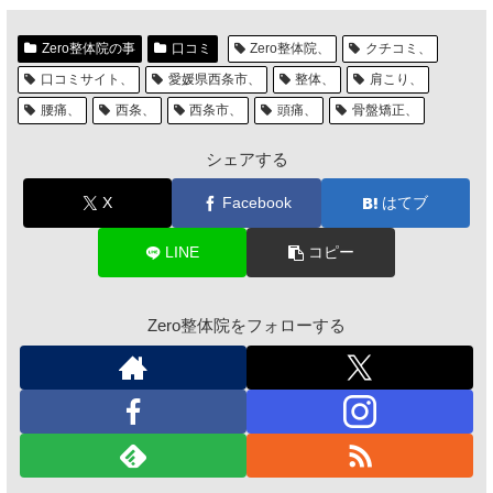
Zero整体院の事
口コミ
Zero整体院、
クチコミ、
口コミサイト、
愛媛県西条市、
整体、
肩こり、
腰痛、
西条、
西条市、
頭痛、
骨盤矯正、
シェアする
X
Facebook
はてブ
LINE
コピー
Zero整体院をフォローする