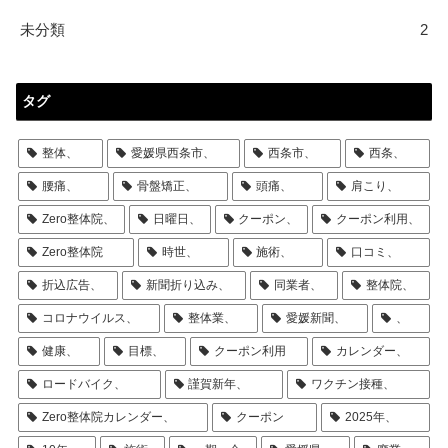
未分類
2
タグ
整体、
愛媛県西条市、
西条市、
西条、
腰痛、
骨盤矯正、
頭痛、
肩こり、
Zero整体院、
日曜日、
クーポン、
クーポン利用、
Zero整体院
時世、
施術、
口コミ、
折込広告、
新聞折り込み、
同業者、
整体院、
コロナウイルス、
整体業、
愛媛新聞、
、
健康、
目標、
クーポン利用
カレンダー、
ロードバイク、
謹賀新年、
ワクチン接種、
Zero整体院カレンダー、
クーポン
2025年、