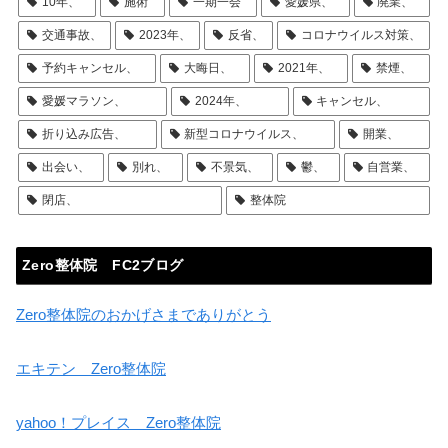
10年、
施術
一期一会
愛媛県、
廃業、
交通事故、
2023年、
反省、
コロナウイルス対策、
予約キャンセル、
大晦日、
2021年、
禁煙、
愛媛マラソン、
2024年、
キャンセル、
折り込み広告、
新型コロナウイルス、
開業、
出会い、
別れ、
不景気、
鬱、
自営業、
閉店、
整体院
Zero整体院 FC2ブログ
Zero整体院のおかげさまでありがとう
エキテン Zero整体院
yahoo！プレイス Zero整体院