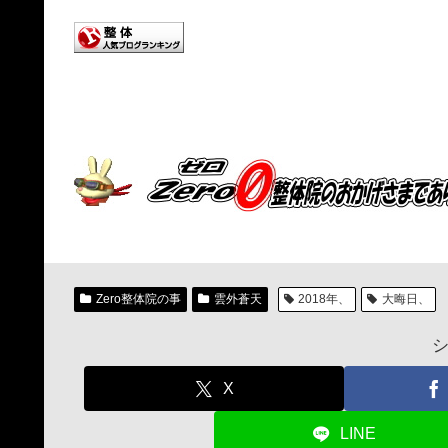
Zero整体院の事
雲外蒼天
2018年、
大晦日、
X
LINE