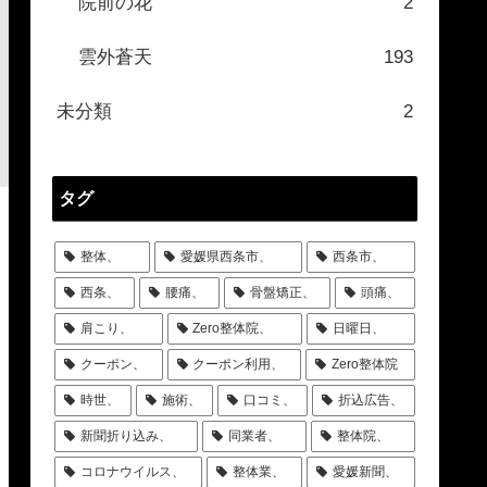
院前の花
2
雲外蒼天
193
未分類
2
タグ
整体、
愛媛県西条市、
西条市、
西条、
腰痛、
骨盤矯正、
頭痛、
肩こり、
Zero整体院、
日曜日、
クーポン、
クーポン利用、
Zero整体院
時世、
施術、
口コミ、
折込広告、
新聞折り込み、
同業者、
整体院、
コロナウイルス、
整体業、
愛媛新聞、