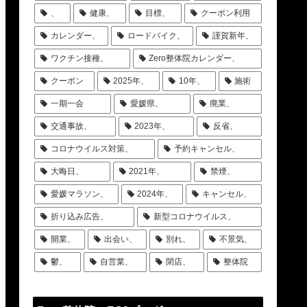
、
健康、
目標、
クーポン利用
カレンダー、
ロードバイク、
謹賀新年、
ワクチン接種、
Zero整体院カレンダー、
クーポン
2025年、
10年、
施術
一期一会
愛媛県、
廃業、
交通事故、
2023年、
反省、
コロナウイルス対策、
予約キャンセル、
大晦日、
2021年、
禁煙、
愛媛マラソン、
2024年、
キャンセル、
折り込み広告、
新型コロナウイルス、
開業、
出会い、
別れ、
不景気、
鬱、
自営業、
閉店、
整体院