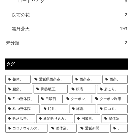
ロードバイク
6
院前の花
2
雲外蒼天
193
未分類
2
タグ
整体、
愛媛県西条市、
西条市、
西条、
腰痛、
骨盤矯正、
頭痛、
肩こり、
Zero整体院、
日曜日、
クーポン、
クーポン利用、
Zero整体院
時世、
施術、
口コミ、
折込広告、
新聞折り込み、
同業者、
整体院、
コロナウイルス、
整体業、
愛媛新聞、
、