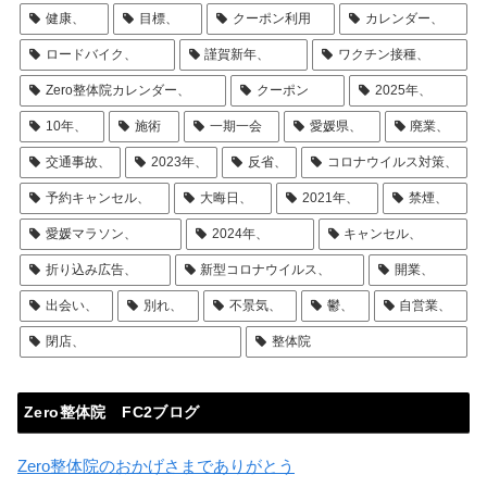
健康、
目標、
クーポン利用
カレンダー、
ロードバイク、
謹賀新年、
ワクチン接種、
Zero整体院カレンダー、
クーポン
2025年、
10年、
施術
一期一会
愛媛県、
廃業、
交通事故、
2023年、
反省、
コロナウイルス対策、
予約キャンセル、
大晦日、
2021年、
禁煙、
愛媛マラソン、
2024年、
キャンセル、
折り込み広告、
新型コロナウイルス、
開業、
出会い、
別れ、
不景気、
鬱、
自営業、
閉店、
整体院
Zero整体院 FC2ブログ
Zero整体院のおかげさまでありがとう