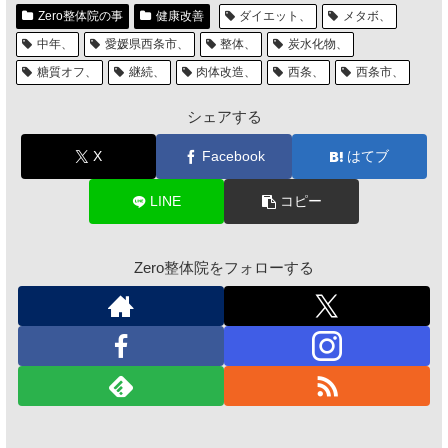
Zero整体院の事
健康改善
ダイエット、
メタボ、
中年、
愛媛県西条市、
整体、
炭水化物、
糖質オフ、
継続、
肉体改造、
西条、
西条市、
シェアする
X
Facebook
はてブ
LINE
コピー
Zero整体院をフォローする