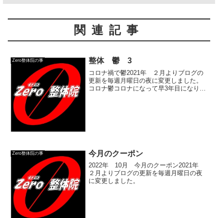
関連記事
整体 鬱 3
Zero整体院の事
コロナ禍で鬱2021年 ２月よりブログの
更新を毎週月曜日の夜に変更しました。
コロナ鬱コロナになって早3年目になりま
したが最初の一年目は外出自粛ですごい
ストレスが溜まって辛かったです。けれ
ど3年目になると人間慣れてくるもので、
そこまですごいス...
今月のクーポン
Zero整体院の事
2022年 10月 今月のクーポン2021年
２月よりブログの更新を毎週月曜日の夜
に変更しました。