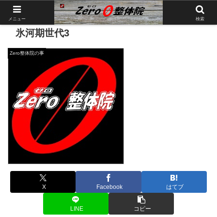
メニュー
検索
氷河期世代3
Zero整体院の事
X
Facebook
はてブ
LINE
コピー