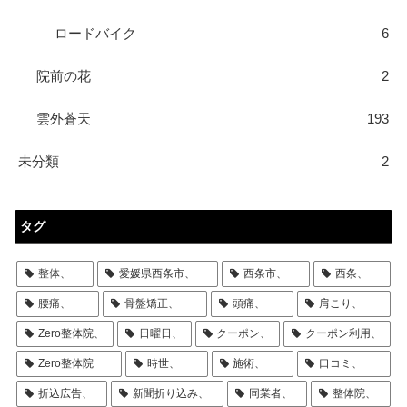
ロードバイク
6
院前の花
2
雲外蒼天
193
未分類
2
タグ
整体、
愛媛県西条市、
西条市、
西条、
腰痛、
骨盤矯正、
頭痛、
肩こり、
Zero整体院、
日曜日、
クーポン、
クーポン利用、
Zero整体院
時世、
施術、
口コミ、
折込広告、
新聞折り込み、
同業者、
整体院、