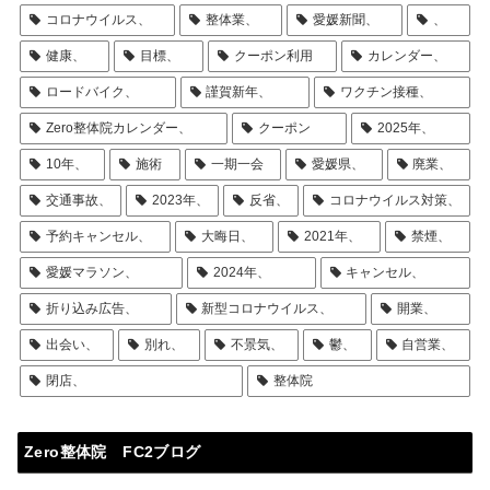
コロナウイルス、
整体業、
愛媛新聞、
、
健康、
目標、
クーポン利用
カレンダー、
ロードバイク、
謹賀新年、
ワクチン接種、
Zero整体院カレンダー、
クーポン
2025年、
10年、
施術
一期一会
愛媛県、
廃業、
交通事故、
2023年、
反省、
コロナウイルス対策、
予約キャンセル、
大晦日、
2021年、
禁煙、
愛媛マラソン、
2024年、
キャンセル、
折り込み広告、
新型コロナウイルス、
開業、
出会い、
別れ、
不景気、
鬱、
自営業、
閉店、
整体院
Zero整体院 FC2ブログ