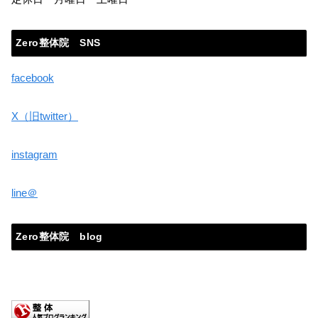
Zero整体院 SNS
facebook
X（旧twitter）
instagram
line＠
Zero整体院 blog