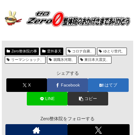
Zero整体院の事
雲外蒼天
コロナ自粛、
ゆとり世代、
リーマンショック、
就職氷河期、
東日本大震災、
シェアする
X
Facebook
はてブ
LINE
コピー
Zero整体院をフォローする